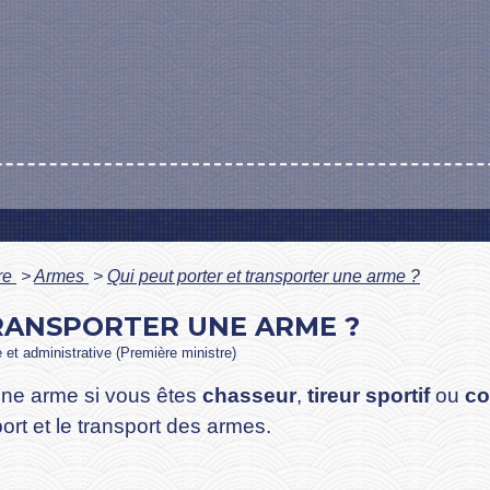
ure
>
Armes
>
Qui peut porter et transporter une arme ?
RANSPORTER UNE ARME ?
e et administrative (Première ministre)
ne arme si vous êtes
chasseur
,
tireur sportif
ou
co
port et le transport des armes.