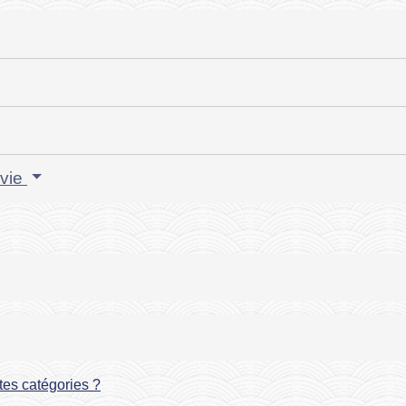
 vie
tes catégories ?