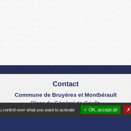
Contact
Commune de Bruyères et Montbérault
Place du Général de Gaulle
 control over what you want to activate
OK, accept all
02860 Bruyères-et-Montbérault - FRANCE
+33 3 23 24 74 77
Formulaire de contact