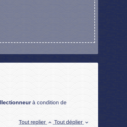
llectionneur
à condition de
Tout replier
Tout déplier
keyboard_arrow_up
keyboard_arrow_down