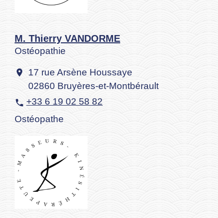
M. Thierry VANDORME
Ostéopathie
17 rue Arsène Houssaye
location_on
02860 Bruyères-et-Montbérault
+33 6 19 02 58 82
phone
Ostéopathe