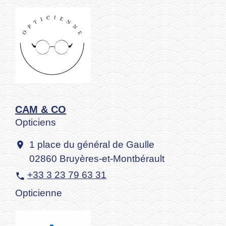
CAM & CO
Opticiens
1 place du général de Gaulle
location_on
02860 Bruyères-et-Montbérault
+33 3 23 79 63 31
phone
Opticienne