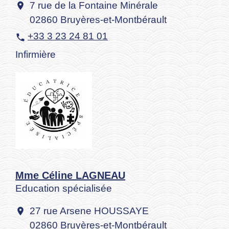
7 rue de la Fontaine Minérale
location_on
02860 Bruyères-et-Montbérault
+33 3 23 24 81 01
phone
Infirmière
Mme Céline LAGNEAU
Education spécialisée
27 rue Arsene HOUSSAYE
location_on
02860 Bruyères-et-Montbérault