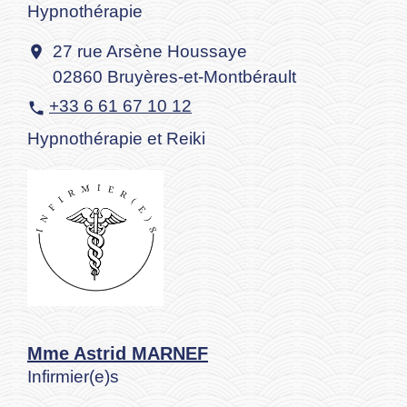
Hypnothérapie
27 rue Arsène Houssaye
location_on
02860 Bruyères-et-Montbérault
+33 6 61 67 10 12
phone
Hypnothérapie et Reiki
Mme Astrid MARNEF
Infirmier(e)s