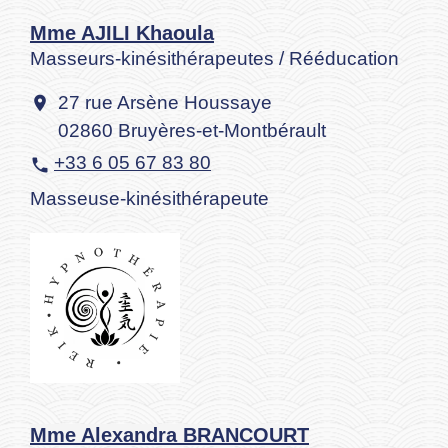
Mme AJILI Khaoula
Masseurs-kinésithérapeutes / Rééducation
27 rue Arsène Houssaye
location_on
02860 Bruyères-et-Montbérault
+33 6 05 67 83 80
phone
Masseuse-kinésithérapeute
Mme Alexandra BRANCOURT