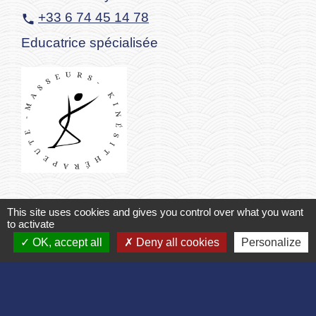
+33 6 74 45 14 78
phone
Educatrice spécialisée
Mme Coralie VUYET
This site uses cookies and gives you control over what you want
to activate
Masseurs-kinésithérapeutes / Rééducation
OK, accept all
Deny all cookies
Personalize
1 Rue du Champ de l’Aumone
location_on
02860 Bruyères-et-Montbérault
+33 9 75 33 20 84
phone