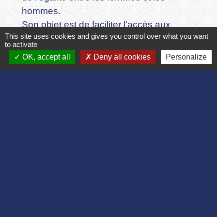
hommes.
Son objet est de faciliter l'accès aux
This site uses cookies and gives you control over what you want
droits et à l'autonomie, lutter contre les
to activate
violences conjugales et mener des
OK, accept all
Deny all cookies
Personalize
actions de prévention et de
sensibilisation dans les lieux du
quotidien.
Où le situer ?
bureau d'accueil :
30 avenue de l'Europe
02000 LAON
contact téléphonique : 03 23 79 30 14
contact mail : info@cidff02.fr
site de référence officiel