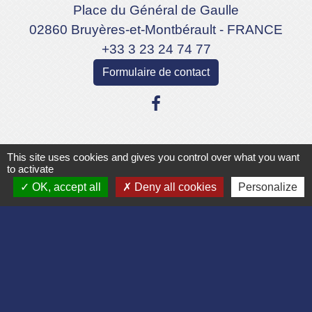
Place du Général de Gaulle
02860 Bruyères-et-Montbérault - FRANCE
+33 3 23 24 74 77
Formulaire de contact
This site uses cookies and gives you control over what you want
Liens
to activate
OK, accept all
Deny all cookies
Personalize
Département de l'Aisne
Communauté d'agglomération du Pays
Laonnois
Région des Hauts de France
Préfecture de l'Aisne
Association Bruyères Loisirs