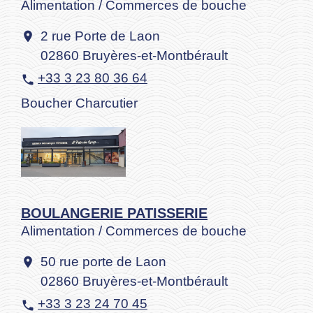
Alimentation / Commerces de bouche
2 rue Porte de Laon
location_on
02860 Bruyères-et-Montbérault
+33 3 23 80 36 64
phone
Boucher Charcutier
BOULANGERIE PATISSERIE
Alimentation / Commerces de bouche
50 rue porte de Laon
location_on
02860 Bruyères-et-Montbérault
+33 3 23 24 70 45
phone