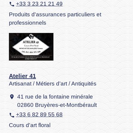
+33 3 23 21 21 49
phone
Produits d'assurances particuliers et
professionnels
Atelier 41
Artisanat / Métiers d’art / Antiquités
41 rue de la fontaine minérale
location_on
02860 Bruyères-et-Montbérault
+33 6 82 89 55 68
phone
Cours d'art floral