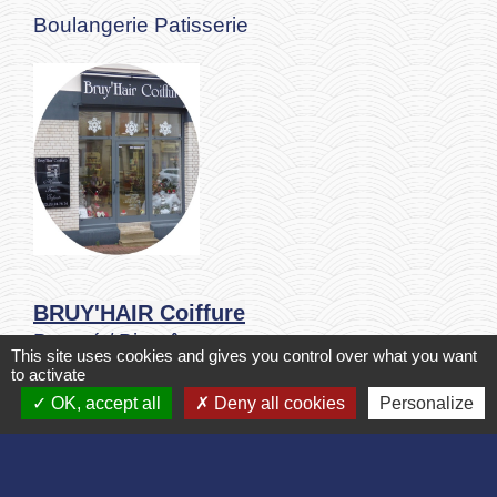
Boulangerie Patisserie
BRUY'HAIR Coiffure
Beauté / Bien-être
This site uses cookies and gives you control over what you want
to activate
2bis place du général de Gaulle
location_on
OK, accept all
Deny all cookies
Personalize
02860 Bruyères-et-Montbérault
+33 3 23 24 76 74
phone
Coiffure