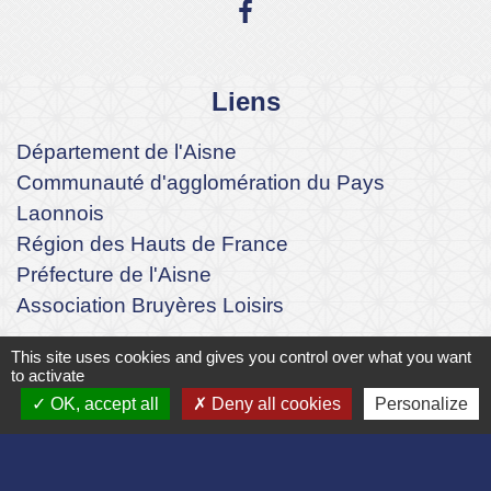
Liens
Département de l'Aisne
Communauté d'agglomération du Pays
Laonnois
Région des Hauts de France
Préfecture de l'Aisne
Association Bruyères Loisirs
Mentions légales
-
Politique de confidentialité
-
This site uses cookies and gives you control over what you want
to activate
Accessibilité
-
Plan du site
-
OK, accept all
Deny all cookies
Personalize
Gestion des cookies