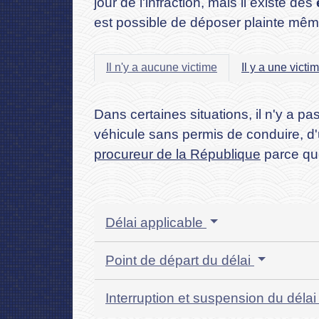
jour de l'infraction, mais il existe des
est possible de déposer plainte même
Il n'y a aucune victime
Il y a une vict
Dans certaines situations, il n'y a p
véhicule sans permis de conduire, d'
procureur de la République
parce que
Délai applicable
Point de départ du délai
Interruption et suspension du déla