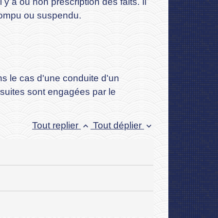
il y a ou non prescription des faits. Il
errompu ou suspendu.
ans le cas d'une conduite d'un
rsuites sont engagées par le
Tout replier
Tout déplier
keyboard_arrow_up
keyboard_arrow_down