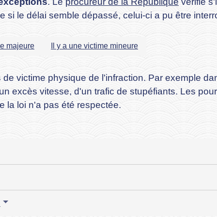
exceptions
. Le
procureur de la République
vérifie s'
 si le délai semble dépassé, celui-ci a pu être int
ime majeure
Il y a une victime mineure
as de victime physique de l'infraction. Par exemple d
un excès vitesse, d'un trafic de stupéfiants. Les pou
 la loi n'a pas été respectée.
i