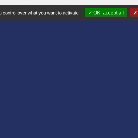
Commune de Bruyères et Montbérault
 control over what you want to activate
OK, accept all
Place du Général de Gaulle
02860 Bruyères-et-Montbérault - FRANCE
+33 3 23 24 74 77
Formulaire de contact
Liens
Aisne
lomération du Pays Laonnois
 de France
sne
es Loisirs