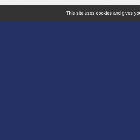
This site uses cookies and gives you
Département de l'
Communauté d'agg
Région des Hauts
Préfecture de l'Ai
Association Bruyèr