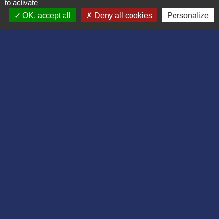
02860 Bruyères-et-Montbérault - FRANCE
to activate
+33 3 23 24 74 77
OK, accept all
Deny all cookies
Personalize
Formulaire de contact
Liens
Département de l'Aisne
Communauté d'agglomération du Pays
Laonnois
Région des Hauts de France
Préfecture de l'Aisne
Association Bruyères Loisirs
Mentions légales
-
Politique de confidentialité
-