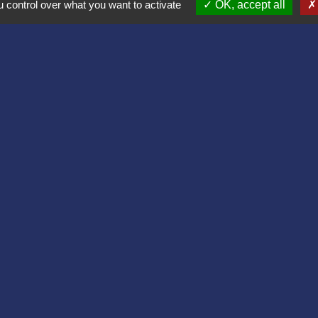
Place du Général de Gaulle
 control over what you want to activate
OK, accept all
02860 Bruyères-et-Montbérault - FRANCE
+33 3 23 24 74 77
Formulaire de contact
Liens
Aisne
lomération du Pays Laonnois
 de France
sne
es Loisirs
tique de confidentialité
-
Accessibilité
-
Plan du site