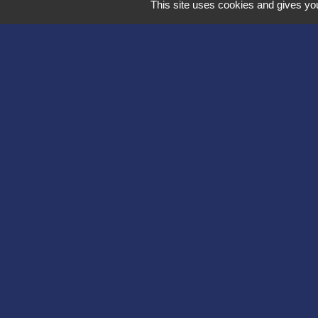
This site uses cookies and gives you
Département de l'
Communauté d'agg
Région des Hauts
Préfecture de l'Ai
Association Bruyèr
Mentions légales
-
Poli