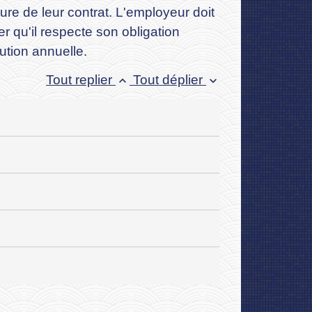
ture de leur contrat. L'employeur doit
r qu'il respecte son obligation
bution annuelle.
Tout replier
Tout déplier
keyboard_arrow_up
keyboard_arrow_down