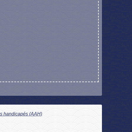
tes handicapés (AAH)