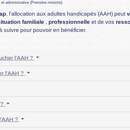
e et administrative (Première ministre)
cap
, l'allocation aux adultes handicapés (AAH) peut
v
ituation familiale
,
professionnelle
et de vos
ress
à suivre pour pouvoir en bénéficier.
oucher l'AAH ?
er l'AAH ?
 ?
e l'AAH ?