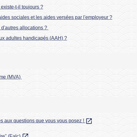
iste-t-il toujours ?
 aides sociales et les aides versées par l'employeur ?
d'autres allocations ?
n aux adultes handicapés (AAH) ?
nome (MVA)
open_in_new
es aux questions que vous vous posez !
open_in_new
dre" (Falc)