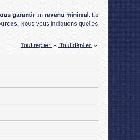
ous garantir
un
revenu minimal
. Le
ources
. Nous vous indiquons quelles
Tout replier
Tout déplier
keyboard_arrow_up
keyboard_arrow_down