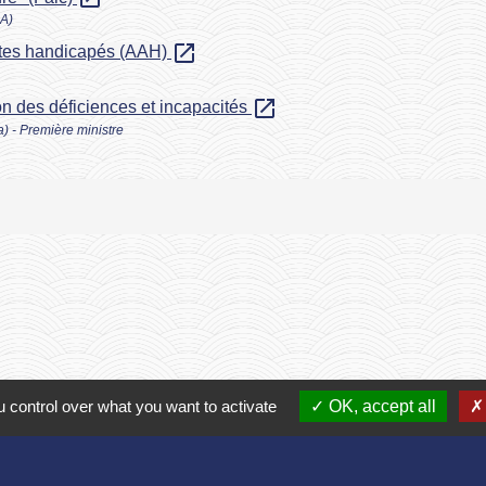
SA)
open_in_new
dultes handicapés (AAH)
open_in_new
n des déficiences et incapacités
la) - Première ministre
 control over what you want to activate
OK, accept all
Contact