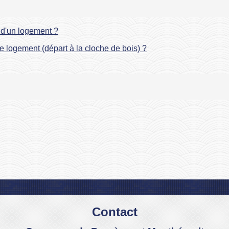
n d'un logement ?
e logement (départ à la cloche de bois) ?
Contact