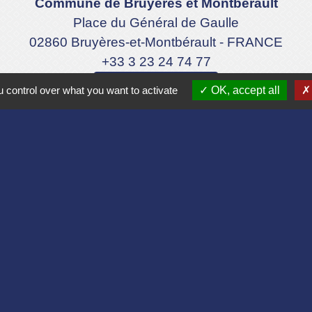
Commune de Bruyères et Montbérault
Place du Général de Gaulle
02860 Bruyères-et-Montbérault - FRANCE
+33 3 23 24 74 77
Formulaire de contact
 control over what you want to activate
OK, accept all
Liens
Aisne
lomération du Pays Laonnois
 de France
sne
es Loisirs