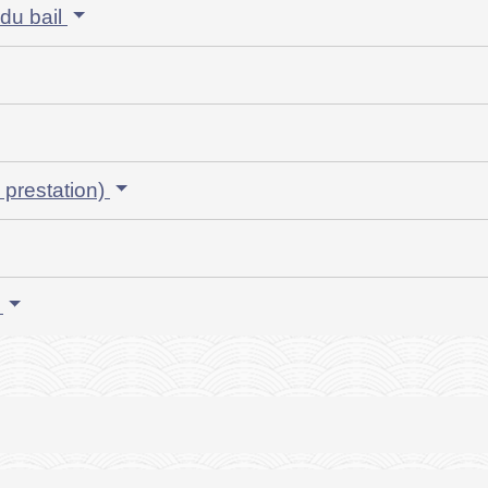
 du bail
e prestation)
é