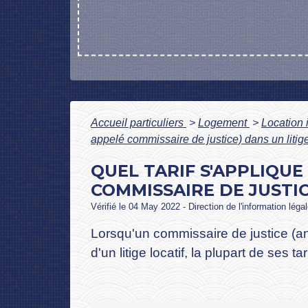
Accueil particuliers
>
Logement
>
Location 
appelé commissaire de justice) dans un litige
QUEL TARIF S'APPLIQUE
COMMISSAIRE DE JUSTIC
Vérifié le 04 May 2022 - Direction de l'information léga
Lorsqu'un commissaire de justice (anc
d'un litige locatif, la plupart de ses t