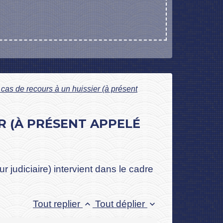
n cas de recours à un huissier (à présent
ER (À PRÉSENT APPELÉ
 judiciaire) intervient dans le cadre
Tout replier
Tout déplier
keyboard_arrow_up
keyboard_arrow_down