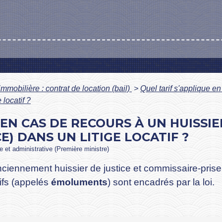
immobilière : contrat de location (bail)
>
Quel tarif s'applique e
 locatif ?
 EN CAS DE RECOURS À UN HUISSI
E) DANS UN LITIGE LOCATIF ?
le et administrative (Première ministre)
iennement huissier de justice et commissaire-priseur
arifs (appelés
émoluments
) sont encadrés par la loi.