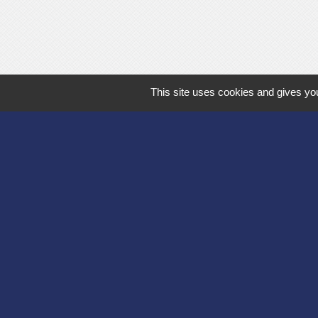
This site uses cookies and gives you
Département de l'
Communauté d'agg
Région des Hauts
Préfecture de l'Ai
Association Bruyèr