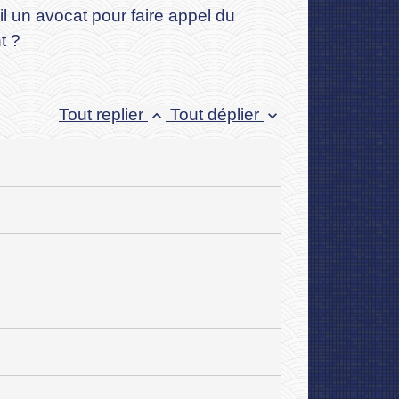
l un avocat pour faire appel du
t ?
Tout replier
Tout déplier
keyboard_arrow_up
keyboard_arrow_down