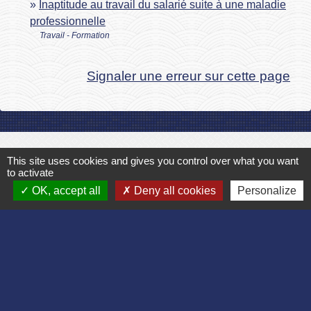
Inaptitude au travail du salarié suite à une maladie
professionnelle
Travail - Formation
Signaler une erreur sur cette page
Contact
This site uses cookies and gives you control over what you want
to activate
Commune de Bruyères et Montbérault
OK, accept all
Deny all cookies
Personalize
Place du Général de Gaulle
02860 Bruyères-et-Montbérault - FRANCE
+33 3 23 24 74 77
Formulaire de contact