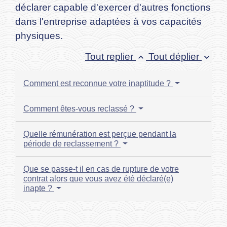
déclarer capable d'exercer d'autres fonctions
dans l'entreprise adaptées à vos capacités
physiques.
Tout replier
Tout déplier
keyboard_arrow_up
keyboard_arrow_down
Comment est reconnue votre inaptitude ?
Comment êtes-vous reclassé ?
Quelle rémunération est perçue pendant la
période de reclassement ?
Que se passe-t il en cas de rupture de votre
contrat alors que vous avez été déclaré(e)
inapte ?