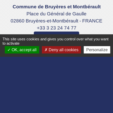
Commune de Bruyères et Montbérault
Place du Général de Gaulle
02860 Bruyères-et-Montbérault - FRANCE
+33 3 23 24 74 77
Formulaire de contact
This site uses cookies and gives you control over what you want
to activate
OK, accept all
Deny all cookies
Personalize
Liens
Département de l'Aisne
Communauté d'agglomération du Pays
Laonnois
Région des Hauts de France
Préfecture de l'Aisne