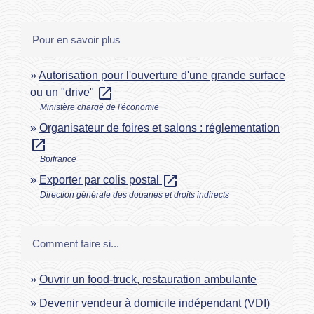
Pour en savoir plus
Autorisation pour l'ouverture d'une grande surface
open_in_new
ou un "drive"
Ministère chargé de l'économie
Organisateur de foires et salons : réglementation
open_in_new
Bpifrance
open_in_new
Exporter par colis postal
Direction générale des douanes et droits indirects
Comment faire si...
Ouvrir un food-truck, restauration ambulante
Devenir vendeur à domicile indépendant (VDI)