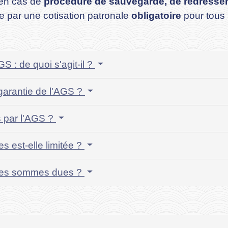
) en cas de
procédure de sauvegarde, de redresseme
e par une cotisation patronale
obligatoire
pour tous
 : de quoi s'agit-il ?
garantie de l'AGS ?
s par l'AGS ?
s est-elle limitée ?
e les sommes dues ?