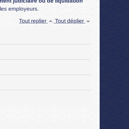
nt judiciaire ou de liquidation
 les employeurs.
Tout replier
Tout déplier
keyboard_arrow_up
keyboard_arrow_down