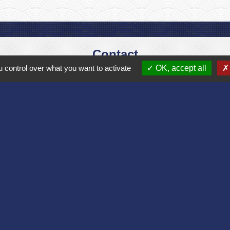
Contact
 control over what you want to activate
OK, accept all
Commune de Bruyères et Montbérault
Place du Général de Gaulle
02860 Bruyères-et-Montbérault - FRANCE
+33 3 23 24 74 77
Formulaire de contact
Liens
Aisne