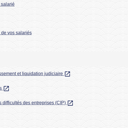
 salarié
s de vos salariés
open_in_new
sement et liquidation judiciaire
open_in_new
es
open_in_new
 difficultés des entreprises (CIP)