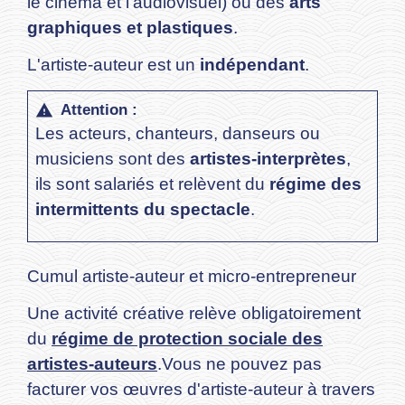
le cinéma et l'audiovisuel) ou des
arts
graphiques et plastiques
.
L'artiste-auteur est un
indépendant
.
Attention :
warning
Les acteurs, chanteurs, danseurs ou
musiciens sont des
artistes-interprètes
,
ils sont salariés et relèvent du
régime des
intermittents du spectacle
.
Cumul artiste-auteur et micro-entrepreneur
Une activité créative relève obligatoirement
du
régime de protection sociale des
artistes-auteurs
.Vous ne pouvez pas
facturer vos œuvres d'artiste-auteur à travers