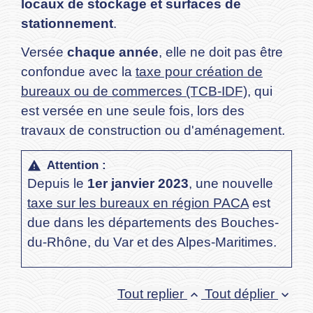
locaux de stockage et surfaces de
stationnement
.
Versée
chaque année
, elle ne doit pas être
confondue avec la
taxe pour création de
bureaux ou de commerces (TCB-IDF)
, qui
est versée en une seule fois, lors des
travaux de construction ou d'aménagement.
Attention :
warning
Depuis le
1
er
janvier 2023
, une nouvelle
taxe sur les bureaux en région PACA
est
due dans les départements des Bouches-
du-Rhône, du Var et des Alpes-Maritimes.
Tout replier
Tout déplier
keyboard_arrow_up
keyboard_arrow_down