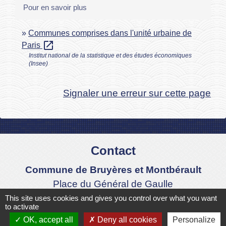
Pour en savoir plus
Communes comprises dans l'unité urbaine de
open_in_new
Paris
Institut national de la statistique et des études économiques
(Insee)
Signaler une erreur sur cette page
Contact
Commune de Bruyères et Montbérault
Place du Général de Gaulle
02860 Bruyères-et-Montbérault - FRANCE
This site uses cookies and gives you control over what you want
to activate
+33 3 23 24 74 77
OK, accept all
Deny all cookies
Personalize