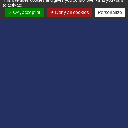
This site uses cookies and gives you control over what you want
to activate
OK, accept all
Deny all cookies
Personalize
Liens
Département de l'Aisne
Communauté d'agglomération du Pays
Laonnois
Région des Hauts de France
Préfecture de l'Aisne
Association Bruyères Loisirs
Mentions légales
-
Politique de confidentialité
-
Accessibilité
-
Plan du site
-
Gestion des cookies