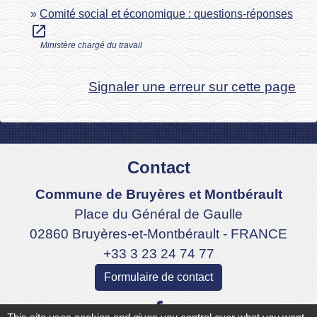
Comité social et économique : questions-réponses
open_in_new
Ministère chargé du travail
Signaler une erreur sur cette page
Contact
Commune de Bruyères et Montbérault
Place du Général de Gaulle
02860 Bruyères-et-Montbérault - FRANCE
+33 3 23 24 74 77
Formulaire de contact