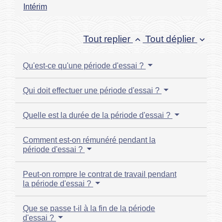
Intérim
Tout replier
Tout déplier
keyboard_arrow_up
keyboard_arrow_down
Qu'est-ce qu'une période d'essai ?
Qui doit effectuer une période d'essai ?
Quelle est la durée de la période d'essai ?
Comment est-on rémunéré pendant la
période d'essai ?
Peut-on rompre le contrat de travail pendant
la période d'essai ?
Que se passe t-il à la fin de la période
d'essai ?