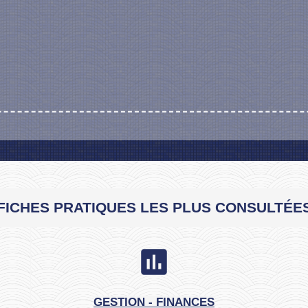
FICHES PRATIQUES LES PLUS CONSULTÉE
assessment
GESTION - FINANCES