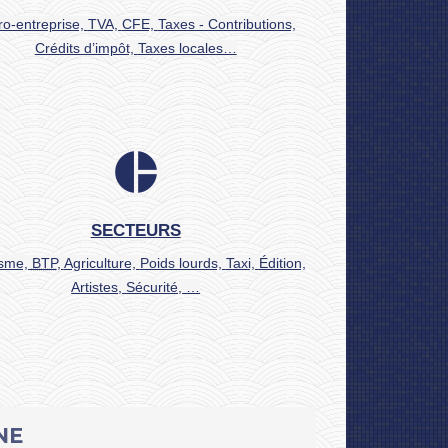
ro-entreprise,
TVA,
CFE,
Taxes - Contributions,
Crédits d’impôt,
Taxes locales…
pie_chart
SECTEURS
isme,
BTP
,
Agriculture,
Poids lourds,
Taxi,
Édition,
Artistes,
Sécurité, …
NE