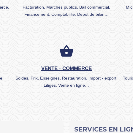
erce,
Facturation,
Marchés publics,
Bail commercial,
Mic
Financement,
Comptabilité,
Dépôt de bilan…
shopping_basket
VENTE - COMMERCE
e,
Soldes,
Prix,
Enseignes,
Restauration,
Import - export,
Tour
Litiges,
Vente en ligne…
SERVICES EN LIG