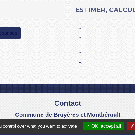
ESTIMER, CALCUL
réponses
Contact
Commune de Bruyères et Montbérault
Place du Général de Gaulle
 control over what you want to activate
OK, accept all
02860 Bruyères-et-Montbérault - FRANCE