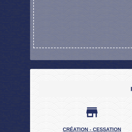
store
CRÉATION - CESSATION