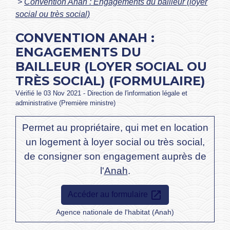
>
Convention Anah : Engagements du bailleur (loyer
social ou très social)
CONVENTION ANAH :
ENGAGEMENTS DU
BAILLEUR (LOYER SOCIAL OU
TRÈS SOCIAL) (FORMULAIRE)
Vérifié le 03 Nov 2021 - Direction de l'information légale et
administrative (Première ministre)
Permet au propriétaire, qui met en location
un logement à loyer social ou très social,
de consigner son engagement auprès de
l'
Anah
.
open_in_new
Accéder au formulaire
Agence nationale de l'habitat (Anah)