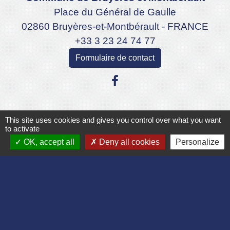
Place du Général de Gaulle
02860 Bruyères-et-Montbérault - FRANCE
+33 3 23 24 74 77
Formulaire de contact
This site uses cookies and gives you control over what you want
Liens
to activate
OK, accept all
Deny all cookies
Personalize
Département de l'Aisne
Communauté d'agglomération du Pays
Laonnois
Région des Hauts de France
Préfecture de l'Aisne
Association Bruyères Loisirs