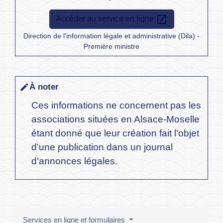
open_in_new
Accéder au service en ligne
Direction de l'information légale et administrative (Dila) -
Première ministre
À noter
edit
Ces informations ne concernent pas les
associations situées en Alsace-Moselle
étant donné que leur création fait l'objet
d'une publication dans un journal
d'annonces légales.
Services en ligne et formulaires