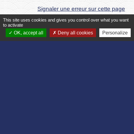
Signaler une erreur sur cette page
This site uses cookies and gives you control over what you want
to activate
OK, accept all
Deny all cookies
Personalize
Contact
Commune de Bruyères et Montbérault
Place du Général de Gaulle
02860 Bruyères-et-Montbérault - FRANCE
+33 3 23 24 74 77
Formulaire de contact
Liens