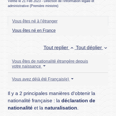
Vérifié le 21 Feb 2023 - Direction de l'information légale et
administrative (Première ministre)
Vous êtes né à l'étranger
Vous êtes né en France
Tout replier
Tout déplier
keyboard_arrow_up
keyboard_arrow_down
Vous êtes de nationalité étrangère depuis
votre naissance
Vous avez déjà été Français(e)
Il y a 2 principales manières d'obtenir la
nationalité française : la
déclaration de
nationalité
et la
naturalisation
.