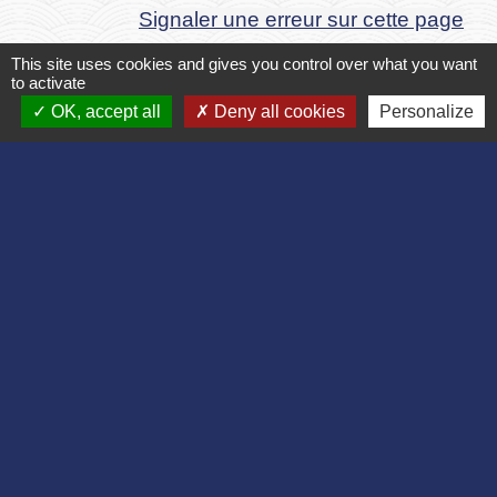
Signaler une erreur sur cette page
This site uses cookies and gives you control over what you want
to activate
OK, accept all
Deny all cookies
Personalize
Contact
Commune de Bruyères et Montbérault
Place du Général de Gaulle
02860 Bruyères-et-Montbérault - FRANCE
+33 3 23 24 74 77
Formulaire de contact
Liens