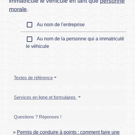
immatriculé le véhicule en tant que
personne
morale
.
check_box_outline_blank
Au nom de l'entreprise
check_box_outline_blank
Au nom de la personne qui a immatriculé
le véhicule
Textes de référence
Services en ligne et formulaires
Questions ? Réponses !
Permis de conduire à points : comment faire une