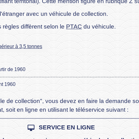
fiant territorial). Cette mention figure en rubrique Z su
'étranger avec un véhicule de collection.
 règles diffèrent selon le
PTAC
du véhicule.
rieur à 3,5 tonnes
rtir de 1960
nt 1960
ule de collection", vous devez en faire la demande s
t, soit en ligne en utilisant le téléservice suivant :
desktop_mac
SERVICE EN LIGNE