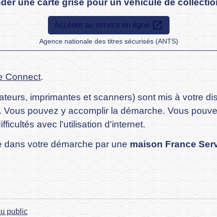
er une carte grise pour un véhicule de collectio
open_in_new
Accéder au service en ligne
Agence nationale des titres sécurisés (ANTS)
e Connect
.
ateurs, imprimantes et scanners) sont mis à votre di
s. Vous pouvez y accomplir la démarche. Vous pouve
icultés avec l'utilisation d'internet.
 dans votre démarche par une
maison France Ser
u public