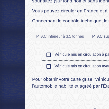
souhaitez (sur fond noir et sans identi
Vous pouvez circuler en France et à l
Concernant le contrôle technique, les
PTAC inférieur à 3,5 tonnes
PTAC supé
check_box_outline_blank
Véhicule mis en circulation à pa
check_box_outline_blank
Véhicule mis en circulation ava
Pour obtenir votre carte grise "véhic
l'automobile habilité
et agréé par l’Éta