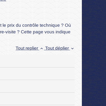
t le prix du contrôle technique ? Où
tre-visite ? Cette page vous indique
Tout replier
Tout déplier
keyboard_arrow_up
keyboard_arrow_down