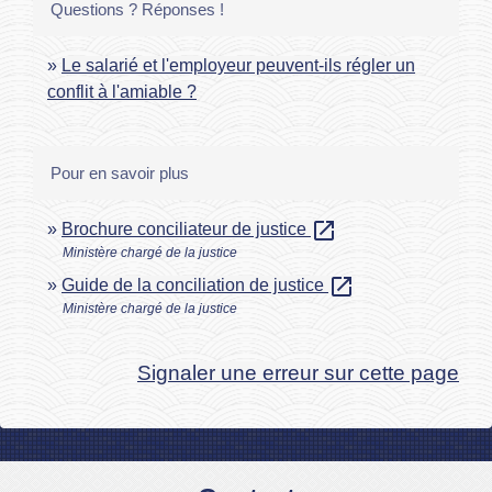
Questions ? Réponses !
Le salarié et l'employeur peuvent-ils régler un
conflit à l'amiable ?
Pour en savoir plus
open_in_new
Brochure conciliateur de justice
Ministère chargé de la justice
open_in_new
Guide de la conciliation de justice
Ministère chargé de la justice
Signaler une erreur sur cette page