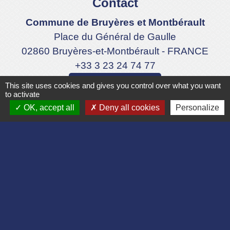
Contact
Commune de Bruyères et Montbérault
Place du Général de Gaulle
02860 Bruyères-et-Montbérault - FRANCE
+33 3 23 24 74 77
Formulaire de contact
This site uses cookies and gives you control over what you want
to activate
OK, accept all
Deny all cookies
Personalize
Liens
Département de l'Aisne
Communauté d'agglomération du Pays
Laonnois
Région des Hauts de France
Préfecture de l'Aisne