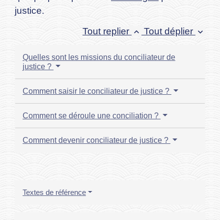
justice.
Tout replier
Tout déplier
keyboard_arrow_up
keyboard_arrow_down
Quelles sont les missions du conciliateur de
justice ?
Comment saisir le conciliateur de justice ?
Comment se déroule une conciliation ?
Comment devenir conciliateur de justice ?
Textes de référence