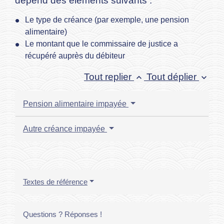
dépend des éléments suivants :
Le type de créance (par exemple, une pension
alimentaire)
Le montant que le commissaire de justice a
récupéré auprès du débiteur
Tout replier
Tout déplier
keyboard_arrow_up
keyboard_arrow_down
Pension alimentaire impayée
Autre créance impayée
Textes de référence
Questions ? Réponses !