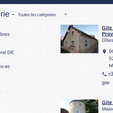
ie -
Toutes les catégories
Gite
Prov
bres
Gîte
9
location_on
ral DE
0
M
s-et-
+3
phone
gite
s
Git
Mais