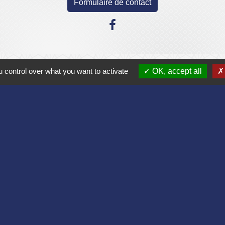
Formulaire de contact
Liens
 control over what you want to activate
OK, accept all
Aisne
lomération du Pays Laonnois
 de France
sne
es Loisirs
tique de confidentialité
-
Accessibilité
-
Plan du site
Site créé en partenariat avec Réseau des Communes