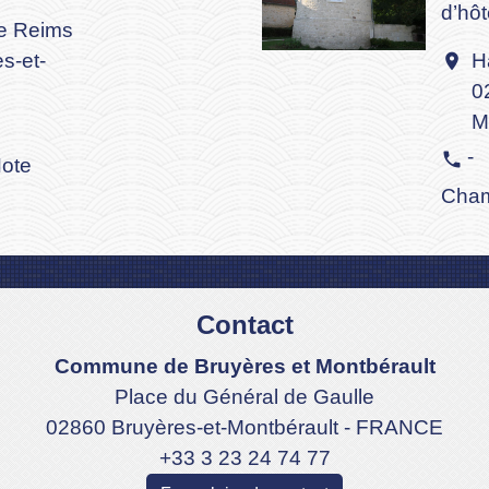
d’hô
de Reims
s-et-
H
location_on
0
M
-
phone
Hote
Cham
Contact
Commune de Bruyères et Montbérault
Place du Général de Gaulle
02860 Bruyères-et-Montbérault - FRANCE
+33 3 23 24 74 77