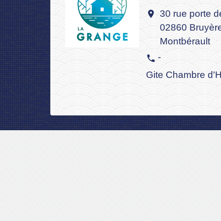
30 rue porte 
location_on
02860 Bruyère
Montbérault
-
phone
Gite Chambre d'