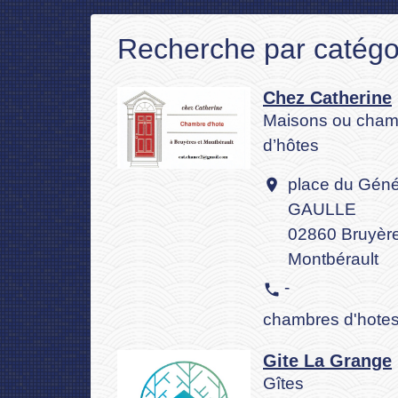
Recherche par catégor
Chez Catherine
Maisons ou cham
d’hôtes
place du Géné
location_on
GAULLE
02860 Bruyère
Montbérault
-
phone
chambres d'hote
Gite La Grange
Gîtes