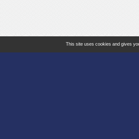
This site uses cookies and gives you
Département de l'
Communauté d'agg
Région des Hauts
Préfecture de l'Ai
Association Bruyèr
Mentions légales
-
Poli