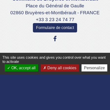
Place du Général de Gaulle
02860 Bruyères-et-Montbérault - FRANCE
+33 3 23 24 74 77
Formulaire de contact
This site uses cookies and gives you control over what you want
Liens
to activate
OK, accept all
Deny all cookies
Personalize
Département de l'Aisne
Communauté d'agglomération du Pays
Laonnois
Région des Hauts de France
Préfecture de l'Aisne
Association Bruyères Loisirs