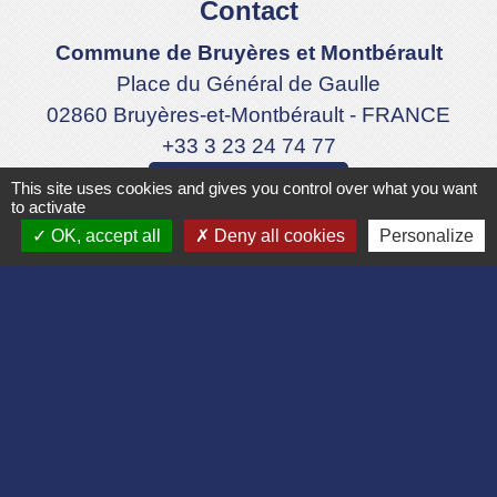
Contact
Commune de Bruyères et Montbérault
Place du Général de Gaulle
02860 Bruyères-et-Montbérault - FRANCE
+33 3 23 24 74 77
Formulaire de contact
This site uses cookies and gives you control over what you want
to activate
OK, accept all
Deny all cookies
Personalize
Liens
Département de l'Aisne
Communauté d'agglomération du Pays
Laonnois
Région des Hauts de France