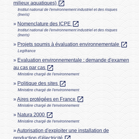
open_in_new
milieux aquatiques)
Institut national de l'environnement industriel et des risques
(Ineris)
open_in_new
Nomenclature des ICPE
Institut national de l'environnement industriel et des risques
(Ineris)
open_in_new
Projets soumis à évaluation environnementale
Legifrance
Evaluation environnementale : demande d'examen
open_in_new
au cas par cas
Ministère chargé de l'environnement
open_in_new
Politique des sites
Ministère chargé de l'environnement
open_in_new
Aires protégées en France
Ministère chargé de l'environnement
open_in_new
Natura 2000
Ministère chargé de l'environnement
Autorisation d'exploiter une installation de
open_in_new
production d'électricité