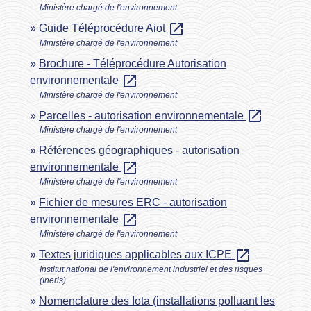
Ministère chargé de l'environnement
open_in_new
Guide Téléprocédure Aiot
Ministère chargé de l'environnement
Brochure - Téléprocédure Autorisation
open_in_new
environnementale
Ministère chargé de l'environnement
open_in_new
Parcelles - autorisation environnementale
Ministère chargé de l'environnement
Références géographiques - autorisation
open_in_new
environnementale
Ministère chargé de l'environnement
Fichier de mesures ERC - autorisation
open_in_new
environnementale
Ministère chargé de l'environnement
open_in_new
Textes juridiques applicables aux ICPE
Institut national de l'environnement industriel et des risques
(Ineris)
Nomenclature des Iota (installations polluant les