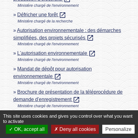
Ministère chargé de l'environnement
open_in_new
Défricher une forêt
Ministère chargé de la recherche
Autorisation environnementale : des démarches
open_in_new
simplifiées, des projets sécurisés
Ministère chargé de l'environnement
open_in_new
L'autorisation environnementale
Ministère chargé de l'environnement
Mandat de dépôt pour autorisation
open_in_new
environnementale
Ministère chargé de l'environnement
Brochure de présentation de la téléprocédure de
open_in_new
demande d'enregistrement
Ministère chargé de l'environnement
Guide de préparation de la téléprocédure de la
This site uses cookies and gives you control over what you want
to activate
open_in_new
demande d'enregistrement
OK, accept all
Deny all cookies
Personalize
Ministère chargé de l'environnement
Liste des pièces constitutives d'un dossier de