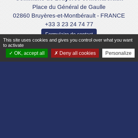
Place du Général de Gaulle
02860 Bruyères-et-Montbérault - FRANCE
+33 3 23 24 74 77
Formulaire de contact
This site uses cookies and gives you control over what you want
to activate
OK, accept all
Deny all cookies
Personalize
Liens
Département de l'Aisne
Communauté d'agglomération du Pays
Laonnois
Région des Hauts de France
Préfecture de l'Aisne
Association Bruyères Loisirs