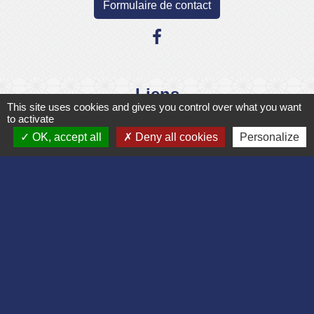
Formulaire de contact
Liens
This site uses cookies and gives you control over what you want
to activate
Département de l'Aisne
OK, accept all
Deny all cookies
Personalize
Communauté d'agglomération du Pays
Laonnois
Région des Hauts de France
Préfecture de l'Aisne
Association Bruyères Loisirs
Mentions légales
-
Politique de confidentialité
-
Accessibilité
-
Plan du site
-