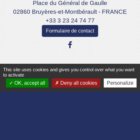
Place du Général de Gaulle
02860 Bruyères-et-Montbérault - FRANCE
+33 3 23 24 74 77
Formulaire de contact
Liens
This site uses cookies and gives you control over what you want
to activate
OK, accept all
Deny all cookies
Personalize
Département de l'Aisne
Communauté d'agglomération du Pays
Laonnois
Région des Hauts de France
Préfecture de l'Aisne
Association Bruyères Loisirs