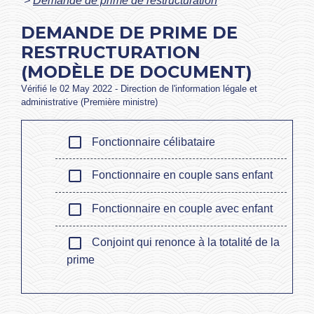
>
Demande de prime de restructuration
DEMANDE DE PRIME DE
RESTRUCTURATION
(MODÈLE DE DOCUMENT)
Vérifié le 02 May 2022 - Direction de l'information légale et
administrative (Première ministre)
check_box_outline_blank
Fonctionnaire célibataire
check_box_outline_blank
Fonctionnaire en couple sans enfant
check_box_outline_blank
Fonctionnaire en couple avec enfant
check_box_outline_blank
Conjoint qui renonce à la totalité de la
prime