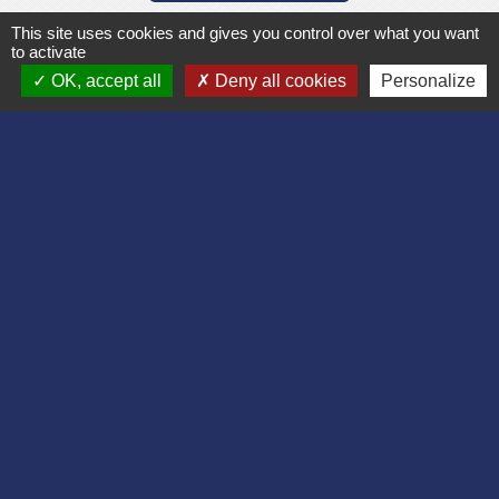
This site uses cookies and gives you control over what you want
to activate
OK, accept all
Deny all cookies
Personalize
Liens
Département de l'Aisne
Communauté d'agglomération du Pays
Laonnois
Région des Hauts de France
Préfecture de l'Aisne
Association Bruyères Loisirs
Mentions légales
-
Politique de confidentialité
-
Accessibilité
-
Plan du site
-
Gestion des cookies