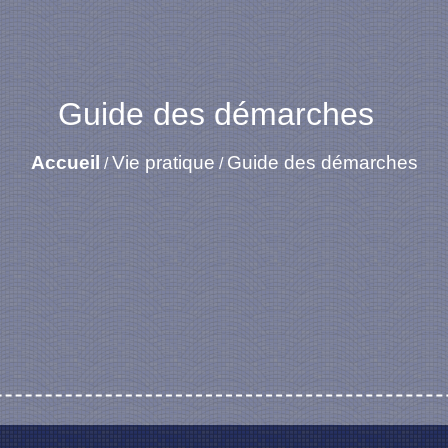
Guide des démarches
Accueil
Vie pratique
Guide des démarches
/
/