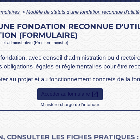
ormulaires
>
Modèle de statuts d'une fondation reconnue d'utilit
UNE FONDATION RECONNUE D'UTIL
TION (FORMULAIRE)
le et administrative (Première ministre)
fondation, avec conseil d'administration ou directoire
 obligations légales et réglementaires pour être reco
ter au projet et au fonctionnement concrets de la fon
open_in_new
Accéder au formulaire
Ministère chargé de l'intérieur
, CONSULTER LES FICHES PRATIQUES :