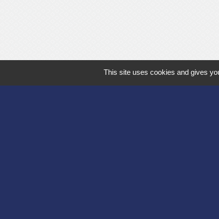
This site uses cookies and gives you
Département de l'
Communauté d'agg
Région des Hauts
Préfecture de l'Ai
Association Bruyèr