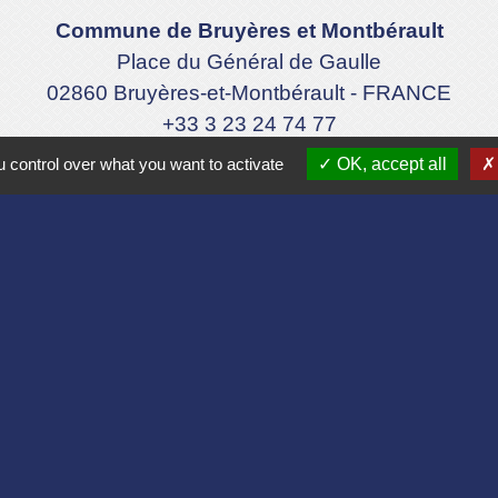
Commune de Bruyères et Montbérault
Place du Général de Gaulle
02860 Bruyères-et-Montbérault - FRANCE
+33 3 23 24 74 77
Formulaire de contact
 control over what you want to activate
OK, accept all
Liens
Aisne
lomération du Pays Laonnois
 de France
sne
es Loisirs