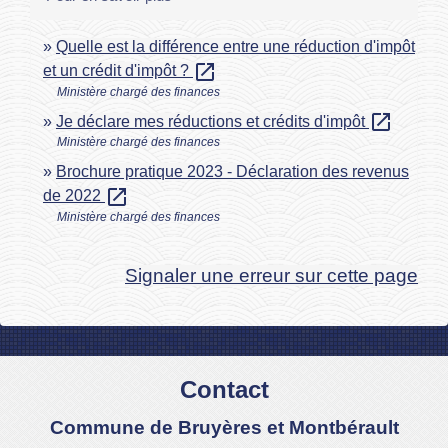
Quelle est la différence entre une réduction d'impôt
open_in_new
et un crédit d'impôt ?
Ministère chargé des finances
open_in_new
Je déclare mes réductions et crédits d'impôt
Ministère chargé des finances
Brochure pratique 2023 - Déclaration des revenus
open_in_new
de 2022
Ministère chargé des finances
Signaler une erreur sur cette page
Contact
Commune de Bruyères et Montbérault