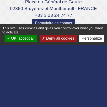
Place du Général de Gaulle
02860 Bruyères-et-Montbérault - FRANCE
+33 3 23 24 74 77
Formulaire de contact
This site uses cookies and gives you control over what you want
to activate
OK, accept all
Deny all cookies
Personalize
Liens
Département de l'Aisne
Communauté d'agglomération du Pays
Laonnois
Région des Hauts de France
Préfecture de l'Aisne
Association Bruyères Loisirs