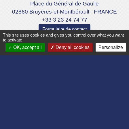
Place du Général de Gaulle
02860 Bruyères-et-Montbérault - FRANCE
+33 3 23 24 74 77
Formulaire de contact
This site uses cookies and gives you control over what you want
to activate
OK, accept all
Deny all cookies
Personalize
Liens
Département de l'Aisne
Communauté d'agglomération du Pays
Laonnois
Région des Hauts de France
Préfecture de l'Aisne
Association Bruyères Loisirs