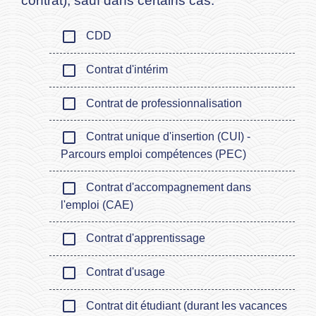
contrat), sauf dans certains cas.
check_box_outline_blank
CDD
check_box_outline_blank
Contrat d'intérim
check_box_outline_blank
Contrat de professionnalisation
check_box_outline_blank
Contrat unique d'insertion (CUI) -
Parcours emploi compétences (PEC)
check_box_outline_blank
Contrat d'accompagnement dans
l'emploi (CAE)
check_box_outline_blank
Contrat d'apprentissage
check_box_outline_blank
Contrat d'usage
check_box_outline_blank
Contrat dit étudiant (durant les vacances