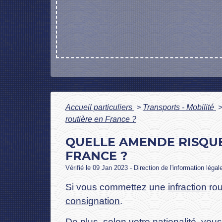
Accueil particuliers
>
Transports - Mobilité
routière en France ?
QUELLE AMENDE RISQUE
FRANCE ?
Vérifié le 09 Jan 2023 - Direction de l'information légal
Si vous commettez une
infraction
rou
consignation
.
De plus, selon votre nationalité, vou