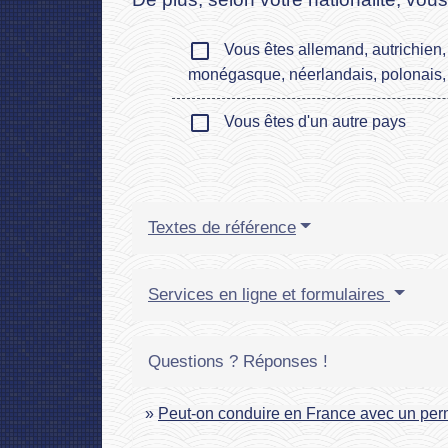
check_box_outline_blank
Vous êtes allemand, autrichien, b
monégasque, néerlandais, polonais, 
check_box_outline_blank
Vous êtes d'un autre pays
Textes de référence
Services en ligne et formulaires
Questions ? Réponses !
Peut-on conduire en France avec un perm