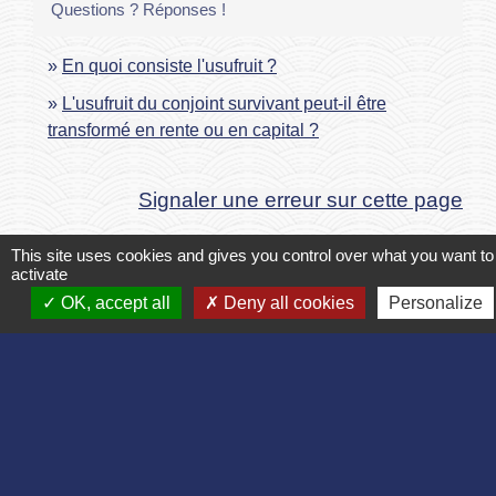
Questions ? Réponses !
En quoi consiste l'usufruit ?
L'usufruit du conjoint survivant peut-il être
transformé en rente ou en capital ?
Signaler une erreur sur cette page
This site uses cookies and gives you control over what you want to
activate
OK, accept all
Deny all cookies
Personalize
Contact
Commune de Bruyères et Montbérault
Place du Général de Gaulle
02860 Bruyères-et-Montbérault - FRANCE
+33 3 23 24 74 77