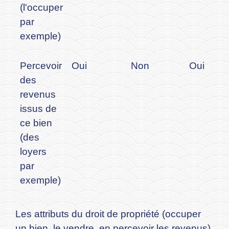
(l'occuper
par
exemple)
Percevoir
Oui
Non
Oui
des
revenus
issus de
ce bien
(des
loyers
par
exemple)
Les attributs du droit de propriété (occuper
un bien, le vendre, en percevoir les revenus)