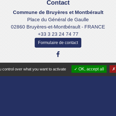
Contact
Commune de Bruyères et Montbérault
Place du Général de Gaulle
02860 Bruyères-et-Montbérault - FRANCE
+33 3 23 24 74 77
Formulaire de contact
 control over what you want to activate
OK, accept all
Liens
Aisne
lomération du Pays Laonnois
 de France
sne