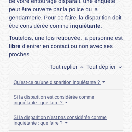
de votre entourage disparaît, une enquête
peut être ouverte par la police ou la
gendarmerie. Pour ce faire, la disparition doit
être considérée comme
inquiétante
.
Toutefois, une fois retrouvée, la personne est
libre
d'entrer en contact ou non avec ses
proches.
Tout replier
Tout déplier
keyboard_arrow_up
keyboard_arrow_down
Qu'est-ce qu'une disparition inquiétante ?
Si la disparition est considérée comme
inquiétante : que faire ?
Si la disparition n'est pas considérée comme
inquiétante : que faire ?