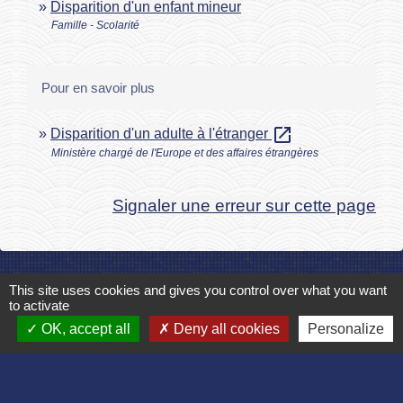
Disparition d'un enfant mineur
Famille - Scolarité
Pour en savoir plus
open_in_new
Disparition d'un adulte à l'étranger
Ministère chargé de l'Europe et des affaires étrangères
Signaler une erreur sur cette page
This site uses cookies and gives you control over what you want
Contact
to activate
OK, accept all
Deny all cookies
Personalize
Commune de Bruyères et Montbérault
Place du Général de Gaulle
02860 Bruyères-et-Montbérault - FRANCE