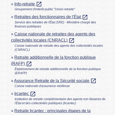
open_in_new
Info-retraite
Groupement d'intérêt public "Union retraite"
open_in_new
Retraites des fonctionnaires de l'État
Service des retraites de l'État (SRE) - Ministère chargé des
finances publiques
Caisse nationale de retraites des agents des
open_in_new
collectivités locales (CNRACL)
Caisse nationale de retraite des agents des collectivités locales
(CNRACL)
Retraite additionnelle de la fonction publique
open_in_new
(RAFP)
Établissement de retraite additionnelle de la fonction publique
(ERAFP)
open_in_new
Assurance Retraite de la Sécurité sociale
Caisse nationale d'assurance vieillesse
open_in_new
Ircantec
Institution de retraite complémentaire des agents non titulaires de
l'État et des collectivités publiques (Ircantec)
Retraite Ircantec : principales étapes de la