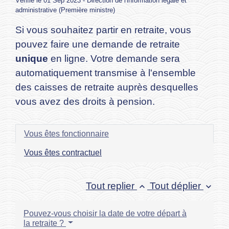
Vérifié le 01 Sep 2023 - Direction de l'information légale et
administrative (Première ministre)
Si vous souhaitez partir en retraite, vous
pouvez faire une demande de retraite
unique
en ligne. Votre demande sera
automatiquement transmise à l'ensemble
des caisses de retraite auprès desquelles
vous avez des droits à pension.
Vous êtes fonctionnaire
Vous êtes contractuel
Tout replier
Tout déplier
keyboard_arrow_up
keyboard_arrow_down
Pouvez-vous choisir la date de votre départ à
la retraite ?