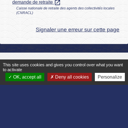
open_in_new
demande de retraite
Caisse nationale de retraite des agents des collectivités locales
(CNRACL)
Signaler une erreur sur cette page
Contact
This site uses cookies and gives you control over what you want
to activate
Commune de Bruyères et Montbérault
OK, accept all
Deny all cookies
Personalize
Place du Général de Gaulle
02860 Bruyères-et-Montbérault - FRANCE
+33 3 23 24 74 77
Formulaire de contact