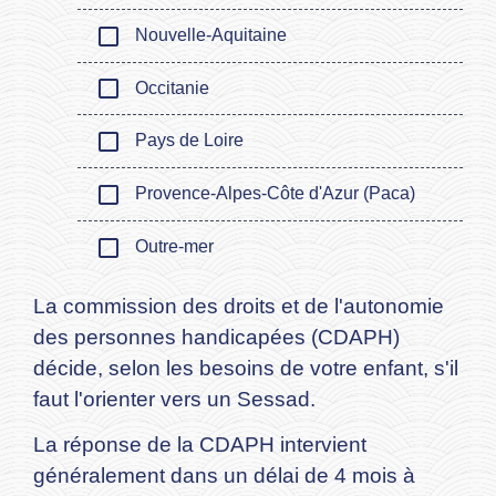
check_box_outline_blank
Nouvelle-Aquitaine
check_box_outline_blank
Occitanie
check_box_outline_blank
Pays de Loire
check_box_outline_blank
Provence-Alpes-Côte d'Azur (Paca)
check_box_outline_blank
Outre-mer
La commission des droits et de l'autonomie
des personnes handicapées (CDAPH)
décide, selon les besoins de votre enfant, s'il
faut l'orienter vers un Sessad.
La réponse de la CDAPH intervient
généralement dans un délai de 4 mois à