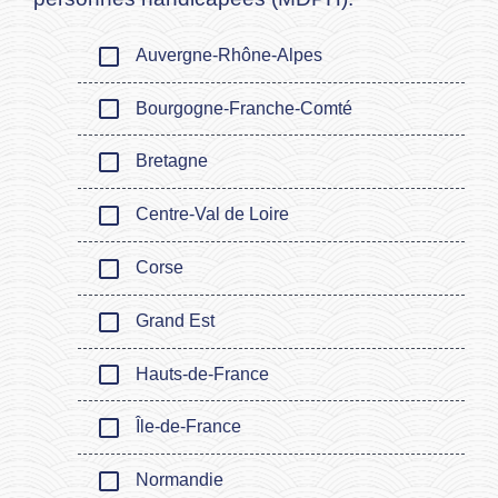
check_box_outline_blank
Auvergne-Rhône-Alpes
check_box_outline_blank
Bourgogne-Franche-Comté
check_box_outline_blank
Bretagne
check_box_outline_blank
Centre-Val de Loire
check_box_outline_blank
Corse
check_box_outline_blank
Grand Est
check_box_outline_blank
Hauts-de-France
check_box_outline_blank
Île-de-France
check_box_outline_blank
Normandie