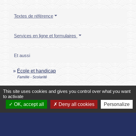
Textes de référence
Services en ligne et formulaires
Et aussi
École et handicap
Famille - Scolarité
This site uses cookies and gives you control over what you want
to activate
Pour en savoir plus
OK, accept all
Deny all cookies
Personalize
Brochure "Mieux connaître les handicaps, adapter
open_in_new
son comportement"
Ministère chargé de l'éducation