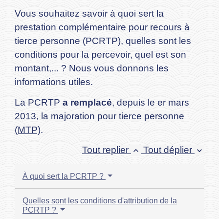
Vous souhaitez savoir à quoi sert la
prestation complémentaire pour recours à
tierce personne (PCRTP), quelles sont les
conditions pour la percevoir, quel est son
montant,... ? Nous vous donnons les
informations utiles.
La PCRTP
a remplacé
, depuis le
er
mars
2013, la
majoration pour tierce personne
(MTP)
.
Tout replier
Tout déplier
keyboard_arrow_up
keyboard_arrow_down
À quoi sert la PCRTP ?
Quelles sont les conditions d'attribution de la
PCRTP ?