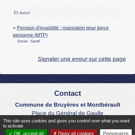
Et aussi
Pension d'invalidité : majoration pour tierce
personne (MTP)
Social - Santé
Signaler une erreur sur cette page
Contact
Commune de Bruyères et Montbérault
Place du Général de Gaulle
This site uses cookies and gives you control over what you want
02860 Bruyères-et-Montbérault - FRANCE
to activate
+33 3 23 24 74 77
OK, accept all
Deny all cookies
Personalize