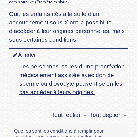
administrative (Première ministre)
Oui, les enfants nés à la suite d'un
accouchement sous X ont la possibilité
d'accéder à leur origines personnelles, mais
sous certaines conditions.
À noter
edit
Les personnes issues d'une procréation
médicalement assistée avec don de
sperme ou d'ovocyte
peuvent selon les
cas accéder à leurs origines.
Tout replier
Tout déplier
keyboard_arrow_up
keyboard_arrow_down
Quelles sont les conditions à remplir pour
accéder à ses origines personnelles ?